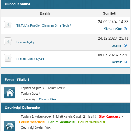
Güncel Konular
Başlık
Son ileti
24.09.2024- 14:33
TikTok'ta Popüler Olmanın Sırrı Nedir?
StevenKim
24.12.2023- 23:41
Forum Açılış
admin
09.07.2023- 22:30
Forum Genel Uyarı
admin
Forum Bilgileri
Toplam başlık:
Toplam ileti:
3
3
Toplam üye:
4
En yeni üye:
StevenKim
Çevrimiçi Kullanıcılar
Toplam
kullanıcı çevrimiçi (
kayıtlı,
gizli,
misafir)
-
2
0
0
2
Site Kurucusu
-
-
Forum Yöneticisi
Forum Yardımcısı
Bölüm Yardımcısı
Çevrimiçi üyeler: Yok