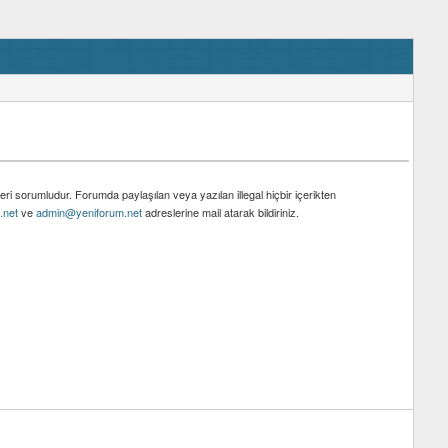
eri sorumludur. Forumda paylaşılan veya yazılan illegal hiçbir içerikten
.net
ve
admin@yeniforum.net
adreslerine mail atarak bildiriniz.