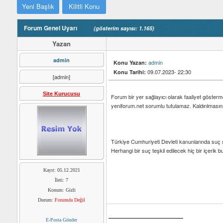
Yeni Başlık
Kilitli Konu
Forum Genel Uyarı
(gösterim sayısı: 1.165)
Yazan
admin
admin
Konu Yazan:
09.07.2023- 22:30
Konu Tarihi:
[admin]
Site Kurucusu
Forum bir yer sağlayıcı olarak faaliyet gösterm
yeniforum.net sorumlu tutulamaz. Kaldırılmasını i
Türkiye Cumhuriyeti Devleti kanunlarında suç
Herhangi bir suç teşkil edilecek hiç bir içeri
Kayıt: 05.12.2021
İleti: 7
Konum: Gizli
Durum:
Forumda Değil
E-Posta Gönder