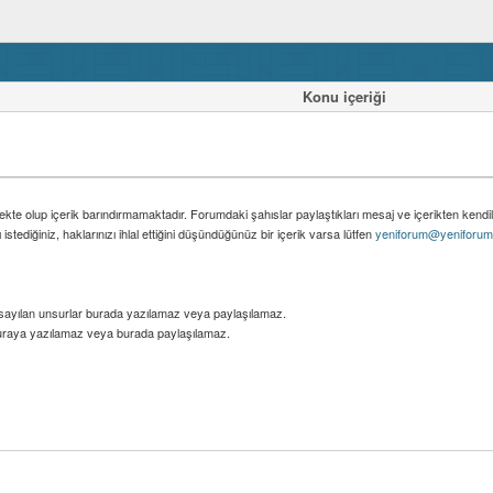
Konu içeriği
ekte olup içerik barındırmamaktadır. Forumdaki şahıslar paylaştıkları mesaj ve içerikten kendil
stediğiniz, haklarınızı ihlal ettiğini düşündüğünüz bir içerik varsa lütfen
yeniforum@yeniforum
 sayılan unsurlar burada yazılamaz veya paylaşılamaz.
k buraya yazılamaz veya burada paylaşılamaz.